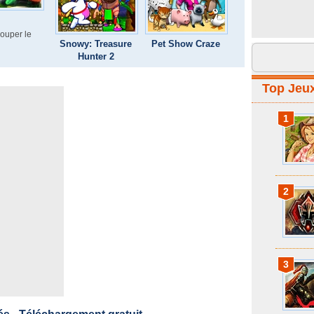
couper le
Snowy: Treasure
Pet Show Craze
Hunter 2
Top Jeu
1
2
3