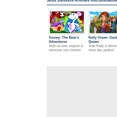
Jeux Dessins Animés Recommandés
Snowy: The Bear's
Kelly Green: Gar
Adventures
Queen
Aide un ours mignon à
Aide Kelly à deveni
retrouver son chemin
reine des jardins!
vers l'Arctique!