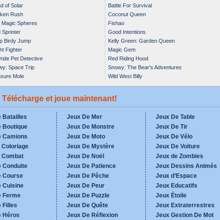
ad of Solar
Battle For Survival
cken Rush
Coconut Queen
 Magic Spheres
Fishao
 Sprinter
Good Intentions
p Birdy Jump
Kelly Green: Garden Queen
ht Fighter
Magic Gem
ride Pet Detective
Red Riding Hood
y: Space Trip
Snowy: The Bear's Adventures
sure Mole
Wild West Billy
- Télécharge et joue maintenant!
 Batailles
Jeux De Mer
Jeux De Table
 Boutique
Jeux De Monstre
Jeux De Tir
e Camions
Jeux De Moto
Jeux De Vélo
 Coloriage
Jeux De Mystère
Jeux De Voiture
e Combat
Jeux De Noël
Jeux de Zombies
 Conduite
Jeux De Patience
Jeux Dessins Animés
e Course
Jeux De Pêche
Jeux d’Espace
 Cuisine
Jeux De Peur
Jeux Educatifs
e Ferme
Jeux De Puzzle
Jeux Étoile
 Filles
Jeux De Quête
Jeux Extraterrestres
e Héros
Jeux De Réflexion
Jeux Gestion De Mot