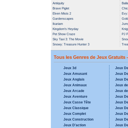
Antiquity
Ball
Brave Piglet
Chi
Elven Mists 2
Evy:
Gardenscapes
Gold
Ikariam
Jum
Kingdom's Heyday
Knig
Pet Show Craze
PJ P
Sky Taxi 3: The Movie
Snow
Snowy: Treasure Hunter 3
Trea
Tous les Genres de Jeux Gratuits 
Jeux 3d
Jeux De
Jeux Amusant
Jeux De
Jeux Anglais
Jeux D
Jeux Animaux
Jeux de
Jeux Arcade
Jeux d
Jeux Aventure
Jeux De
Jeux Casse Tête
Jeux D
Jeux Classique
Jeux De
Jeux Complet
Jeux D
Jeux Construction
Jeux De
Jeux D'action
Jeux D