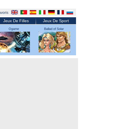
avoris
Jeux De Filles
Jeux De Sport
Ogame
Ballad of Solar