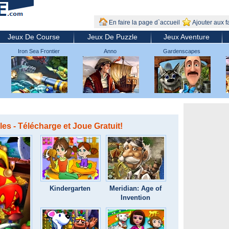
En faire la page d`accueil
Ajouter aux f
Jeux De Course
Jeux De Puzzle
Jeux Aventure
Iron Sea Frontier
Anno
Gardenscapes
Defenders
s - Télécharge et Joue Gratuit!
Kindergarten
Meridian: Age of
Invention