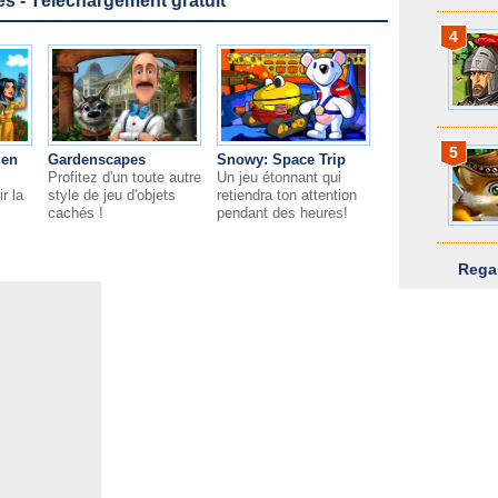
 - Téléchargement gratuit
4
5
den
Gardenscapes
Snowy: Space Trip
Profitez d'un toute autre
Un jeu étonnant qui
r la
style de jeu d'objets
retiendra ton attention
cachés !
pendant des heures!
Rega