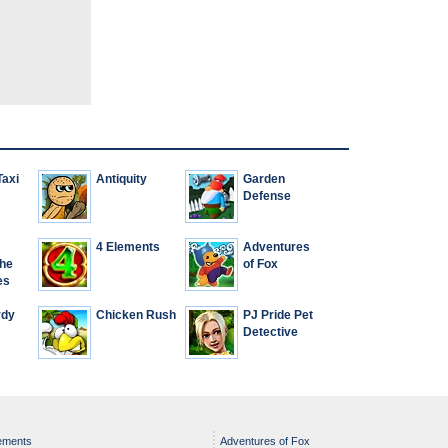
Taxi
Antiquity
Garden
Defense
4 Elements
Adventures
The
of Fox
es
rdy
Chicken Rush
PJ Pride Pet
Detective
ements
Adventures of Fox