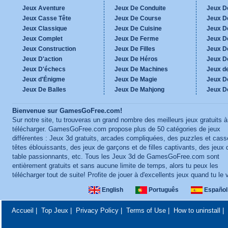
Jeux Aventure
Jeux De Conduite
Jeux D
Jeux Casse Tête
Jeux De Course
Jeux D
Jeux Classique
Jeux De Cuisine
Jeux D
Jeux Complet
Jeux De Ferme
Jeux D
Jeux Construction
Jeux De Filles
Jeux D
Jeux D'action
Jeux De Héros
Jeux D
Jeux D'échecs
Jeux De Machines
Jeux d
Jeux d'Énigme
Jeux De Magie
Jeux D
Jeux De Balles
Jeux De Mahjong
Jeux De
Bienvenue sur GamesGoFree.com!
Sur notre site, tu trouveras un grand nombre des meilleurs jeux gratuits à
télécharger. GamesGoFree.com propose plus de 50 catégories de jeux
différentes : Jeux 3d gratuits, arcades compliquées, des puzzles et cass
têtes éblouissants, des jeux de garçons et de filles captivants, des jeux 
table passionnants, etc. Tous les Jeux 3d de GamesGoFree.com sont
entièrement gratuits et sans aucune limite de temps, alors tu peux les
télécharger tout de suite! Profite de jouer à d'excellents jeux quand tu le 
English
Português
Español
Accueil
|
Top Jeux
|
Privacy Policy
|
Terms of Use
|
How to uninstall
|