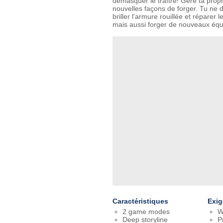
démasquer le traître! Gère ta propr
nouvelles façons de forger. Tu ne 
briller l'armure rouillée et réparer 
mais aussi forger de nouveaux éq
Caractéristiques
Exig
2 game modes
W
Deep storyline
P