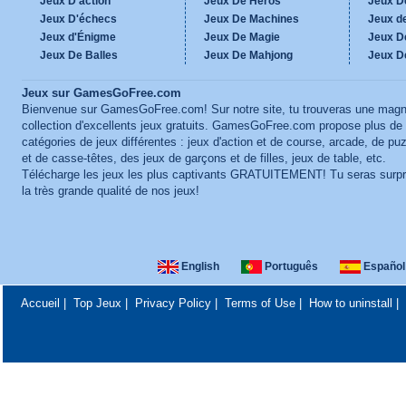
Jeux D'action
Jeux De Héros
Jeux D
Jeux D'échecs
Jeux De Machines
Jeux d
Jeux d'Énigme
Jeux De Magie
Jeux D
Jeux De Balles
Jeux De Mahjong
Jeux De
Jeux sur GamesGoFree.com
Bienvenue sur GamesGoFree.com! Sur notre site, tu trouveras une magn
collection d'excellents jeux gratuits. GamesGoFree.com propose plus de
catégories de jeux différentes : jeux d'action et de course, arcade, de pu
et de casse-têtes, des jeux de garçons et de filles, jeux de table, etc.
Télécharge les jeux les plus captivants GRATUITEMENT! Tu seras surpr
la très grande qualité de nos jeux!
English
Português
Español
Accueil
|
Top Jeux
|
Privacy Policy
|
Terms of Use
|
How to uninstall
|