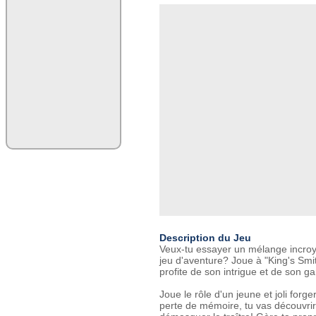
Description du Jeu
Veux-tu essayer un mélange incroy
jeu d'aventure? Joue à "King's Smit
profite de son intrigue et de son g
Joue le rôle d'un jeune et joli forg
perte de mémoire, tu vas découvrir q