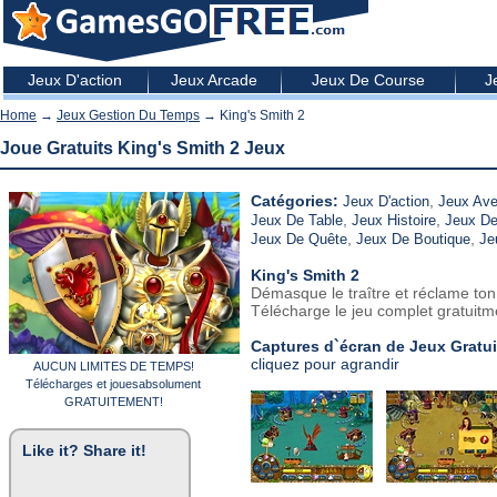
Jeux D'action
Jeux Arcade
Jeux De Course
J
Home
→
Jeux Gestion Du Temps
→ King's Smith 2
Joue Gratuits King's Smith 2 Jeux
Catégories:
,
Jeux D'action
Jeux Ave
,
,
Jeux De Table
Jeux Histoire
Jeux De
,
,
Jeux De Quête
Jeux De Boutique
Je
King's Smith 2
Démasque le traître et réclame ton 
Télécharge le jeu complet gratuitme
Captures d`écran de Jeux Gratui
cliquez pour agrandir
AUCUN LIMITES DE TEMPS!
Télécharges et jouesabsolument
GRATUITEMENT!
Like it? Share it!