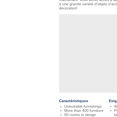
à une grande variété d’objets d’arc
décoration!
Caractéristiques
Exig
Unlockable furnishings
W
More than 400 furniture
P
50 rooms to design
b