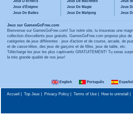
Jeux D'échecs
Jeux De Machines
Jeux d
Jeux d'Énigme
Jeux De Magie
Jeux D
Jeux De Balles
Jeux De Mahjong
Jeux De
Jeux sur GamesGoFree.com
Bienvenue sur GamesGoFree.com! Sur notre site, tu trouveras une magn
collection d'excellents jeux gratuits. GamesGoFree.com propose plus de
catégories de jeux différentes : jeux d'action et de course, arcade, de pu
et de casse-têtes, des jeux de garçons et de filles, jeux de table, etc.
Télécharge les jeux les plus captivants GRATUITEMENT! Tu seras surpr
la très grande qualité de nos jeux!
English
Português
Español
Accueil
|
Top Jeux
|
Privacy Policy
|
Terms of Use
|
How to uninstall
|